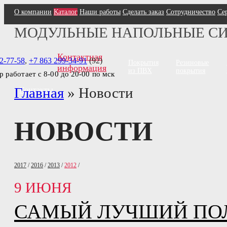
О компании
Каталог
Наши работы
Сделать заказ
Сотрудничество
Се
МОДУЛЬНЫЕ НАПОЛЬНЫЕ С
Контактная
2-77-58
,
+7 863 299-34-91
(92)
Покрытия
Резиновые
информация
из ПВХ
покрытия
тр работает с 8-00 до 20-00 по мск
Главная
»
Новости
Контакты
НОВОСТИ
2017
/
2016
/
2013
/
2012
/
9 ИЮНЯ
САМЫЙ ЛУЧШИЙ ПОЛ