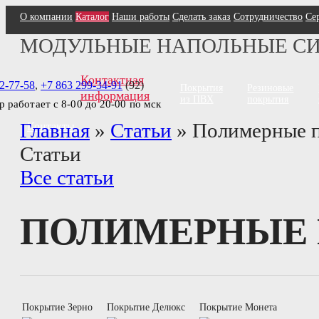
О компании
Каталог
Наши работы
Сделать заказ
Сотрудничество
Се
МОДУЛЬНЫЕ НАПОЛЬНЫЕ С
Контактная
2-77-58
,
+7 863 299-34-91
(92)
Покрытия
Резиновые
информация
из ПВХ
покрытия
тр работает с 8-00 до 20-00 по мск
Главная
»
Статьи
»
Полимерные п
Контакты
Статьи
Все статьи
ПОЛИМЕРНЫЕ 
Покрытие Зерно
Покрытие Делюкс
Покрытие Монета