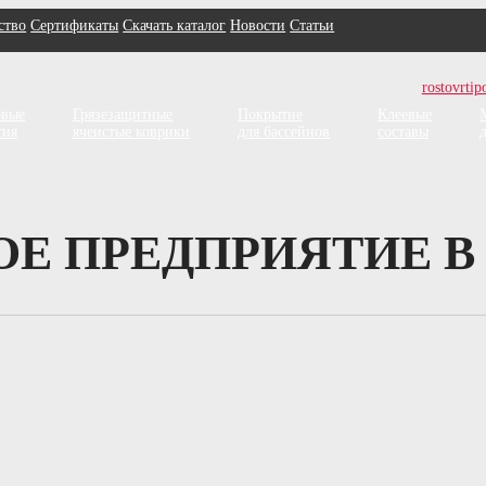
ство
Сертификаты
Скачать каталог
Новости
Статьи
rostovrti
овые
Грязезащитные
Покрытие
Клеевые
тия
ячеистые коврики
для бассейнов
составы
 ПРЕДПРИЯТИЕ В 