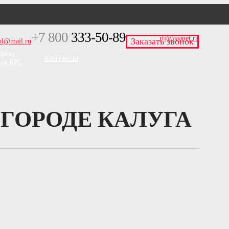
+7 800
333-50-89
rti@aaanet.ru
Заказать звонок
pol@mail.ru
Маты
Контакты
для КРС
ГОРОДЕ КАЛУГА