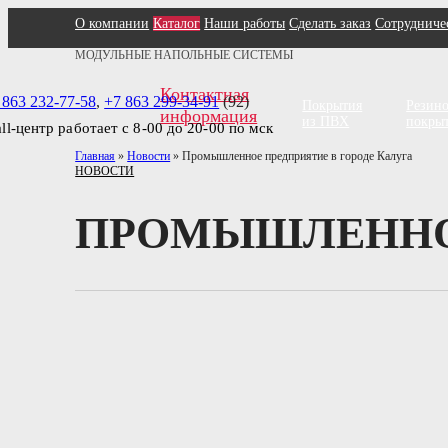
О компании
Каталог
Наши работы
Сделать заказ
Сотрудниче
МОДУЛЬНЫЕ НАПОЛЬНЫЕ СИСТЕМЫ
Контактная
 863 232-77-58
,
+7 863 299-34-91
(92)
Покрытия
Резин
информация
из ПВХ
покры
all-центр работает с 8-00 до 20-00 по мск
Главная
»
Новости
»
Промышленное предприятие в городе Калуга
НОВОСТИ
ПРОМЫШЛЕННОЕ