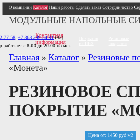
О компании
Каталог
Наши работы
Сделать заказ
Сотрудничество
Се
МОДУЛЬНЫЕ НАПОЛЬНЫЕ С
Контактная
2-77-58
,
+7 863 299-34-91
(92)
Покрытия
Резиновые
информация
из ПВХ
покрытия
тр работает с 8-00 до 20-00 по мск
Главная
»
Каталог
»
Резиновые п
Контакты
«Монета»
РЕЗИНОВОЕ С
ПОКРЫТИЕ «М
Цена от: 1450 руб м2